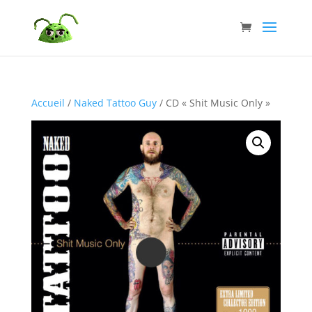
Accueil
/
Naked Tattoo Guy
/ CD « Shit Music Only »