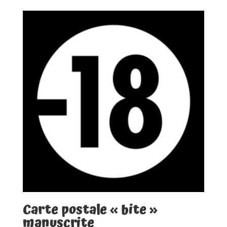
prix :
1.490,00€
à
1.590,00€
Carte postale « bite »
manuscrite