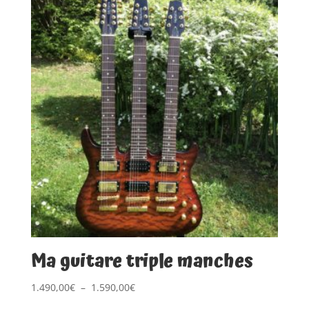
Ma guitare triple manches
Plage
1.490,00
€
–
1.590,00
€
de