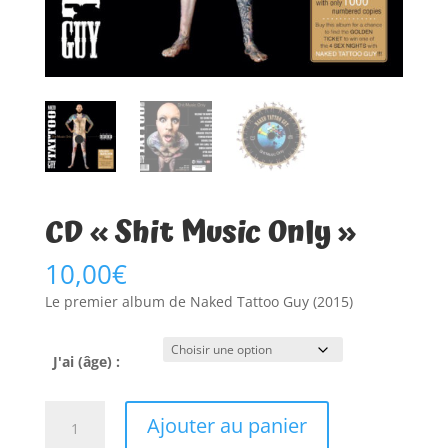
CD « Shit Music Only »
10,00
€
Le premier album de Naked Tattoo Guy (2015)
J'ai (âge) :
quantité
A
Ajouter au panier
de
l