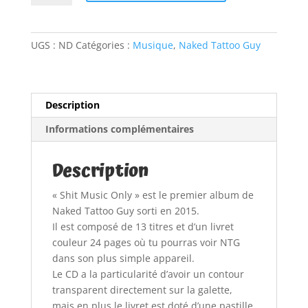
CD
t
"Shit
e
Music
r
UGS :
ND
Catégories :
Musique
,
Naked Tattoo Guy
Only"
n
a
t
i
Description
v
Informations complémentaires
e
:
Description
« Shit Music Only » est le premier album de
Naked Tattoo Guy sorti en 2015.
Il est composé de 13 titres et d’un livret
couleur 24 pages où tu pourras voir NTG
dans son plus simple appareil.
Le CD a la particularité d’avoir un contour
transparent directement sur la galette,
mais en plus le livret est doté d’une pastille